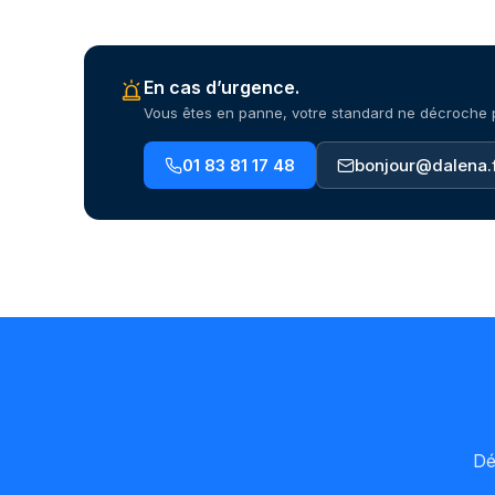
En cas d’urgence.
Vous êtes en panne, votre standard ne décroche pl
01 83 81 17 48
bonjour@dalena.
Dé