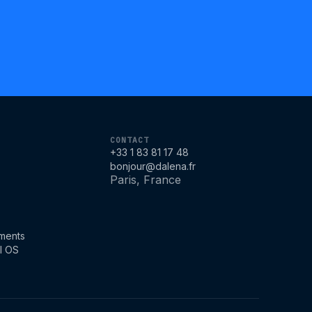
CONTACT
+33 1 83 81 17 48
bonjour@dalena.fr
Paris, France
ments
l OS