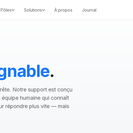
Pôles
Solutions
À propos
Journal
ignable
.
rrête. Notre support est conçu
ne équipe humaine qui connaît
our répondre plus vite — mais