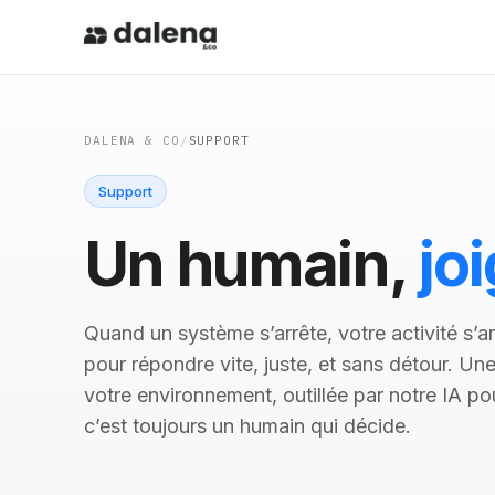
Pôles
DALENA & CO
/
SUPPORT
Solutions
Support
Un humain,
jo
À propos
Journal
Quand un système s’arrête, votre activité s’a
pour répondre vite, juste, et sans détour. U
FR
EN
votre environnement, outillée par notre IA p
c’est toujours un humain qui décide.