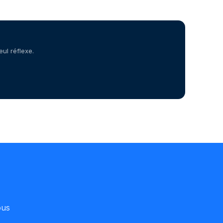
ul réflexe.
.
ous